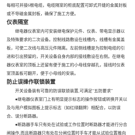
每相可并接6根电缆，电缆隔室的柜底配置可卸式开缝的金属封板
或不导磁金属封板，确保了施工方便。
仪表隔室
继电器仪表室内可安装继电保护元件、仪表、带电显示器以
及特殊要求的二次设备。控制线路敷设在线槽内，线槽有金属盖
板，可使二次线与高压元件隔离。左前侧线槽是为控制电缆的引
进和引出预留的，开关设备自身内部的接线敷设在右侧。在继电
器仪表室的顶板上还留有便于施工的小母线穿越孔，接线时仪表
室顶盖板可翻开，便于小母线的安装。
防止误操作联锁装置
开关设备装有可靠的防误联锁装置,可满足“五防要求”
●继电器仪表室门上有明显提示标志的操作按钮或转换开关以
及与用户模拟图板上提示标志（如红绿翻牌）相配合，以防误
合、误分断路器。
●断路器手车只有处在试验或工作位置时断路器才能进行分合
闸操作,而且断路器只有处在分闸位置时手车才能从试验位置推向