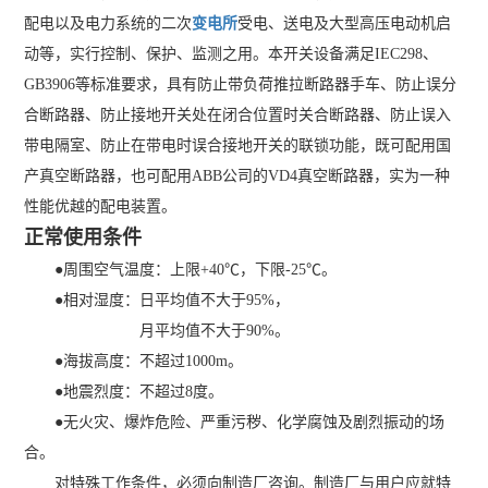
配电以及电力系统的二次
变电所
受电、送电及大型高压电动机启
动等，实行控制、保护、监测之用。本开关设备满足IEC298、
GB3906等标准要求，具有防止带负荷推拉断路器手车、防止误分
合断路器、防止接地开关处在闭合位置时关合断路器、防止误入
带电隔室、防止在带电时误合接地开关的联锁功能，既可配用国
产真空断路器，也可配用ABB公司的VD4真空断路器，实为一种
性能优越的配电装置。
正常使用条件
●周围空气温度：上限+40℃，下限-25℃。
●相对湿度：日平均值不大于95%，
●相对湿度：
月平均值不大于90%。
●海拔高度：不超过1000m。
●地震烈度：不超过8度。
●无火灾、爆炸危险、严重污秽、化学腐蚀及剧烈振动的场
合。
对特殊工作条件，必须向制造厂咨询。制造厂与用户应就特