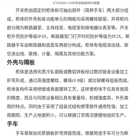
开关柜由固定的柜体和可抽出部件（简称手车）两大部分组
成，柜体的外壳和各功能单元的隔板均采用螺栓联接，并将柜内
部分隔为断路器室、主母线室、电缆室和继电器仪表室等。开关
柜外壳防护等级IP4X，断路器室门打开时的防护等级为IP2X。断
路器手车由断路器和底盘车两部分构成。柜体有电缆进出线、架
空进出线、联络、计量、隔离及其他功能方案。
外壳与隔板
柜体是选用优质冷轧钢板或敷铝锌板经过数控钣金设备加工
折弯形成，通过高强度螺栓、螺母(8.8级）或拉铆螺母组装而成。
柜体各构件采用喷塑或表面镀锌工艺，这样使柜体不仅具有很高
的精度，而且与同类设备相比具有重量轻，机械强度高，外形美
观的特点。同时由于采用了组装式结构使零部件通用性强、加工
周期短、生产占地面积小，可以根据订货情况便捷地组织生产。
手车
手车骨架由优质钢板折弯焊接而成，根据用途手车可分为断