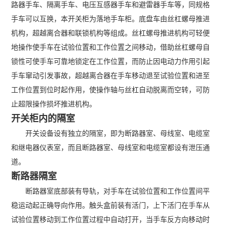
路器手车、隔离手车、电压互感器手车和避雷器手车等，同规格
手车可以互换，本开关柜为落地手车柜。底盘车由丝杠螺母推进
机构，超越离合器和联锁机构等组成。丝杠螺母推进机构可轻便
地操作使手车在试验位置和工作位置之间移动，借助丝杠螺母自
锁性可使手车可靠地锁定在工作位置，而防止因电动力作用引起
手车窜动引发事故，超越离合器在手车移动退至试验位置和进至
工作位置到位时起作用，使操作轴与丝杠自动脱离而空转，可防
止超限操作损坏推进机构。
开关柜内的隔室
开关设备设有独立的隔室，即为断路器室、母线室、电缆室
和继电器仪表室，而且断路器室、母线室和电缆室都设有泄压通
道。
断路器隔室
断路器室底部装有导轨，对手车在试验位置和工作位置间平
稳运动起正确导向作用。触头盒前装有活门，上下活门在手车从
试验位置移动到工作位置过程中自动打开，当手车反方向移动时