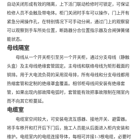
自动关闭形成有效的隔离，上下活门联动检修时可锁定，可保证
检修人员不会触及带电体。柜门关闭时手车可以操作，门上开有
紧急分闸操作孔，在特别情况下可手动分闸，通过门上的观察窗
可以观察到手车所处位置，断路器分合位置指示器及合闸弹簧储
能状态。
母线隔室
母线从一个开关柜引至另一个开关柜，通过分支母线（静触
头盒）及主母线绝缘套管固定。主母线和联络母线为矩形截面的
铜排。用于大电流负荷的采用双母排，所有母线和分支母线都用
热缩套管和定制的绝缘罩盒覆盖。相邻柜母线间安装有绝缘套
管，如果出现内部故障电弧时，套管能有效把事故限制在隔室内
而不向其它柜蔓延。
电缆室
电缆室空间较大，可安装电流互感器、接地开关、避雷器。
将手车移开和打开后下门后，施工人员能从后面进入柜内安装和
维护。电缆室内的电缆连接导体，每相可并接1-3根电缆，必要时