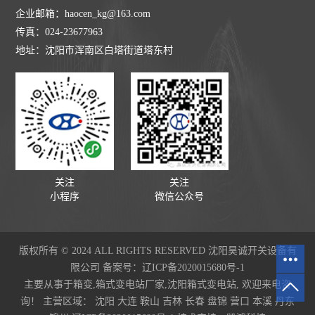
企业邮箱：haocen_kg@163.com
传真：024-23677963
地址：沈阳市浑南区白塔街道塔东村
关注
关注
小程序
微信公众号
版权所有 © 2024 ALL RIGHTS RESERVED 沈阳昊诚开关设备有
限公司 备案号：
辽ICP备2020015680号-1
主要从事于
箱变
,
箱式变电站厂家
,
沈阳箱式变电站
, 欢迎来电咨
询！
主营区域：
沈阳
大连
鞍山
吉林
长春
盘锦
营口
本溪
丹东