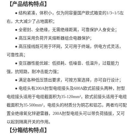
【产品结构特点】
● 结构紧凑，体积小，仅为同容量国产欧式箱变的1/3~1/5左
右，大大减少了占地面积；
● 全密封、全绝缘，无需绝缘距离，可靠保护人身安全；
● 高压采用负荷开关熔断器组合电器保护；
● 高压接线既可用于环网，又可用于终端，供电方式灵活，
可靠性高；
● 变压器性能优越：低损耗、低噪音、低温升，过载能力
强，抗短路，耐冲击能力强；
● 满足各种低压馈出要求，可按方案选择，亦可自行设计；
● 电缆头有200A肘型电缆接头及600A欧式前接头两种，肘型
电缆接头适用于电缆截面积为35-120mm²，欧式前接头适用于电缆
截面积为35-500mm²，电缆头的材质分为铜芯和铝芯，两者均可配
置全绝缘氧化锌避雷器，200A肘型电缆头可以带负荷插拔，又可
以起到隔离开关的作用。
【分箱结构特点】