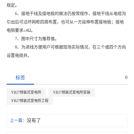
规定。
6、接地干线及接地极的做法仍按常规作，接地干线从电缆沟
引出后可沿环网柜四周布置，也可从一方延伸布置接地极；接地
电阻要求≤4Ω。
7、图中尺寸为推荐值。
8、为进线方便用户可根据现场实际情况，在三个或四个方向
设置电缆井。
0
标签
YB27预装式变电所
YB27预装式变电所安装
YB27预装式变电所工程
没有了
上一篇：