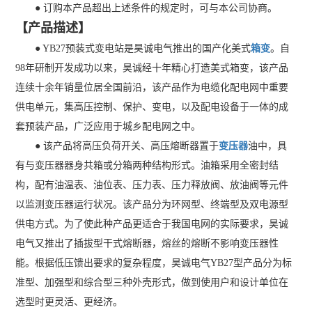
● 订购本产品超出上述条件的规定时，可与本公司协商。
【产品描述】
● YB27预装式变电站是昊诚电气推出的国产化美式
箱变
。自
98年研制开发成功以来，昊诚经十年精心打造美式箱变，该产品
连续十余年销量位居全国前沿，该产品作为电缆化配电网中重要
供电单元，集高压控制、保护、变电，以及配电设备于一体的成
套预装产品，广泛应用于城乡配电网之中。
● 该产品将高压负荷开关、高压熔断器置于
变压器
油中，具
有与变压器器身共箱或分箱两种结构形式。油箱采用全密封结
构，配有油温表、油位表、压力表、压力释放阀、放油阀等元件
以监测变压器运行状况。该产品分为环网型、终端型及双电源型
供电方式。为了使此种产品更适合于我国电网的实际要求，昊诚
电气又推出了插拔型干式熔断器，熔丝的熔断不影响变压器性
能。根据低压馈出要求的复杂程度，昊诚电气YB27型产品分为标
准型、加强型和综合型三种外壳形式，做到使用户和设计单位在
选型时更灵活、更经济。