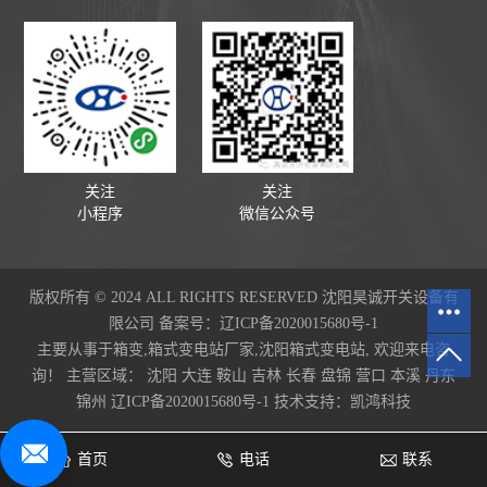
关注
关注
小程序
微信公众号
版权所有 © 2024 ALL RIGHTS RESERVED 沈阳昊诚开关设备有
限公司 备案号：
辽ICP备2020015680号-1
主要从事于
箱变
,
箱式变电站厂家
,
沈阳箱式变电站
, 欢迎来电咨
询！
主营区域：
沈阳
大连
鞍山
吉林
长春
盘锦
营口
本溪
丹东
锦州
辽ICP备2020015680号-1
技术支持：
凯鸿科技
首页
电话
联系